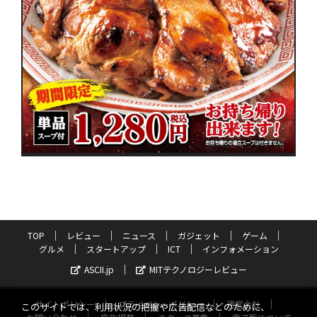
TOP
レビュー
ニュース
ガジェット
ゲーム
グルメ
スタートアップ
ICT
インフォメーション
ASCII.jp
MITテクノロジーレビュー
サイトポリシー
プライバシーポリシー
運営会社
このサイトでは、利用状況の把握や広告配信などのために、