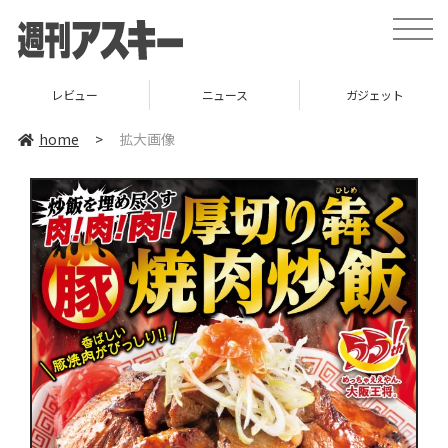
toggle
naviga
レビュー
ニュース
ガジェット
home
>
拡大画像