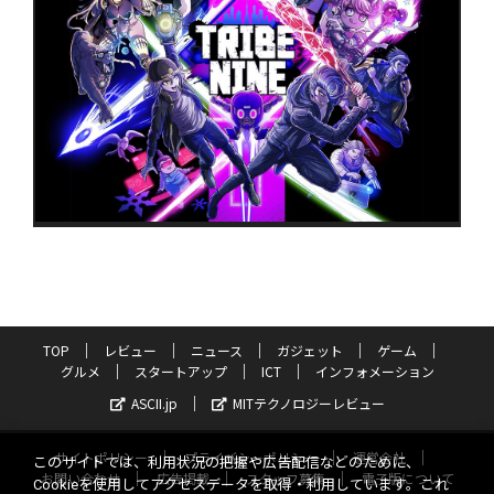
TOP
レビュー
ニュース
ガジェット
ゲーム
グルメ
スタートアップ
ICT
インフォメーション
ASCII.jp
MITテクノロジーレビュー
サイトポリシー
プライバシーポリシー
運営会社
このサイトでは、利用状況の把握や広告配信などのために、
お問い合わせ
広告掲載
スタッフ募集
電子版について
Cookieを使用してアクセスデータを取得・利用しています。これ