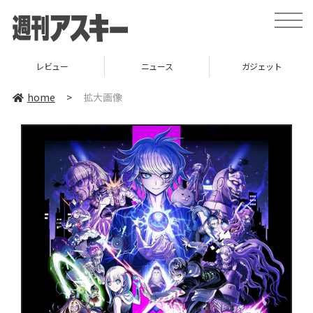
toggle
naviga
レビュー
ニュース
ガジェット
home
>
拡大画像