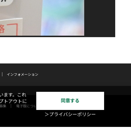
インフォメーション
います。これ
同意する
オプトアウトに
募集
電子版について
＞プライバシーポリシー