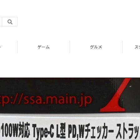
ト
ゲーム
グルメ
ス