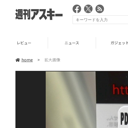
レビュー
ニュース
ガジェッ
home
>
拡大画像