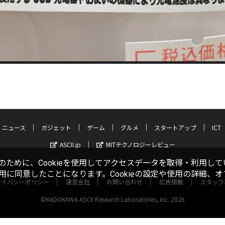
ニュース
ガジェット
ゲーム
グルメ
スタートアップ
ICT
ASCII.jp
MITテクノロジーレビュー
ために、Cookieを使用してアクセスデータを取得・利用して
使用に同意したことになります。Cookieの設定や使用の詳細、
ライバシーポリシー
運営会社
お問い合わせ
広告掲載
スタッフ
©KADOKAWA ASCII Research Laboratories, Inc. 2026