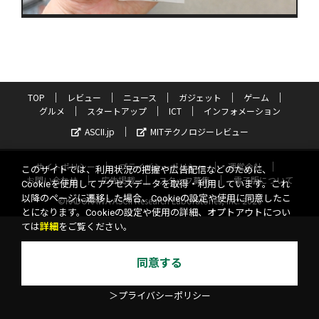
TOP
レビュー
ニュース
ガジェット
ゲーム
グルメ
スタートアップ
ICT
インフォメーション
ASCII.jp
MITテクノロジーレビュー
サイトポリシー
プライバシーポリシー
運営会社
このサイトでは、利用状況の把握や広告配信などのために、
お問い合わせ
広告掲載
スタッフ募集
電子版について
Cookieを使用してアクセスデータを取得・利用しています。これ
以降のページに遷移した場合、Cookieの設定や使用に同意したこ
©KADOKAWA ASCII Research Laboratories, Inc. 2026
とになります。Cookieの設定や使用の詳細、オプトアウトについ
ては
詳細
をご覧ください。
同意する
＞プライバシーポリシー