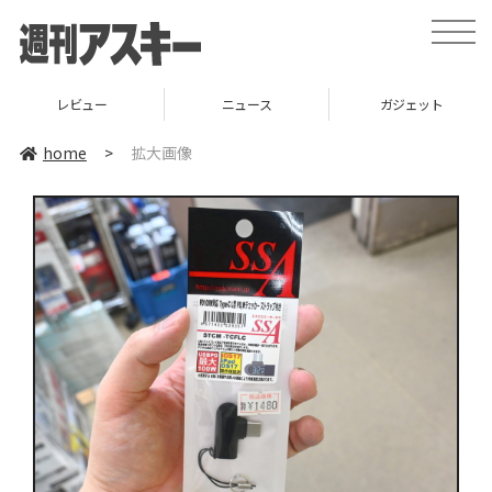
toggle
naviga
レビュー
ニュース
ガジェット
home
>
拡大画像