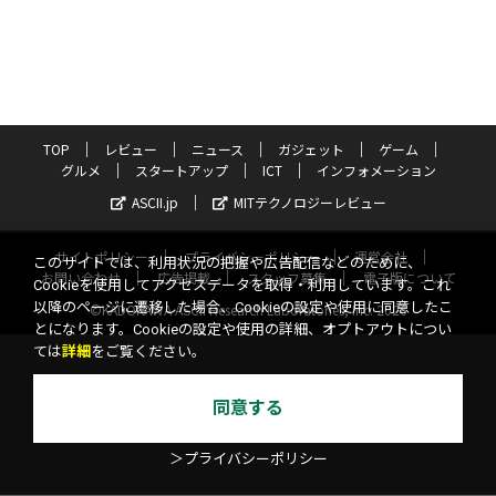
TOP
レビュー
ニュース
ガジェット
ゲーム
グルメ
スタートアップ
ICT
インフォメーション
ASCII.jp
MITテクノロジーレビュー
サイトポリシー
プライバシーポリシー
運営会社
このサイトでは、利用状況の把握や広告配信などのために、
お問い合わせ
広告掲載
スタッフ募集
電子版について
Cookieを使用してアクセスデータを取得・利用しています。これ
以降のページに遷移した場合、Cookieの設定や使用に同意したこ
©KADOKAWA ASCII Research Laboratories, Inc. 2026
とになります。Cookieの設定や使用の詳細、オプトアウトについ
ては
詳細
をご覧ください。
同意する
＞プライバシーポリシー