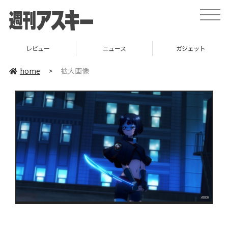
toggle
naviga
レビュー
ニュース
ガジェット
home
>
拡大画像