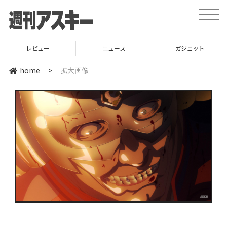
toggle
naviga
レビュー
ニュース
ガジェット
home
>
拡大画像