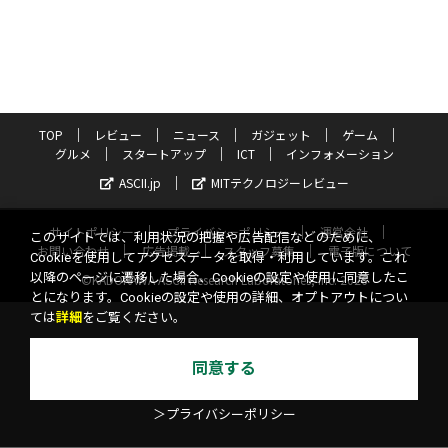
TOP
レビュー
ニュース
ガジェット
ゲーム
グルメ
スタートアップ
ICT
インフォメーション
ASCII.jp
MITテクノロジーレビュー
サイトポリシー
プライバシーポリシー
運営会社
このサイトでは、利用状況の把握や広告配信などのために、
お問い合わせ
広告掲載
スタッフ募集
電子版について
Cookieを使用してアクセスデータを取得・利用しています。これ
以降のページに遷移した場合、Cookieの設定や使用に同意したこ
©KADOKAWA ASCII Research Laboratories, Inc. 2026
とになります。Cookieの設定や使用の詳細、オプトアウトについ
ては
詳細
をご覧ください。
同意する
＞プライバシーポリシー