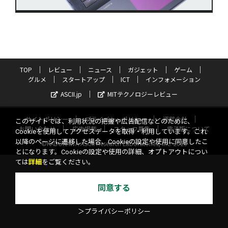
TOP
レビュー
ニュース
ガジェット
ゲーム
グルメ
スタートアップ
ICT
インフォメーション
ASCII.jp
MITテクノロジーレビュー
サイトポリシー
プライバシーポリシー
運営会社
このサイトでは、利用状況の把握や広告配信などのために、
お問い合わせ
広告掲載
スタッフ募集
電子版について
Cookieを使用してアクセスデータを取得・利用しています。これ
以降のページに遷移した場合、Cookieの設定や使用に同意したこ
©KADOKAWA ASCII Research Laboratories, Inc. 2026
とになります。Cookieの設定や使用の詳細、オプトアウトについ
ては
詳細
をご覧ください。
同意する
＞プライバシーポリシー