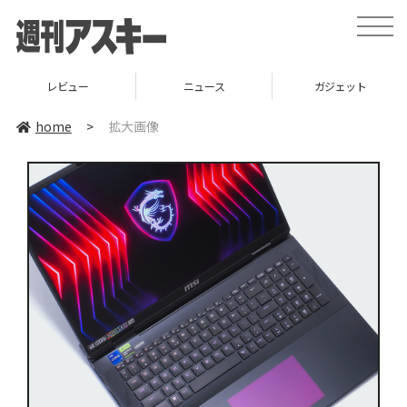
toggle
naviga
レビュー
ニュース
ガジェット
home
>
拡大画像