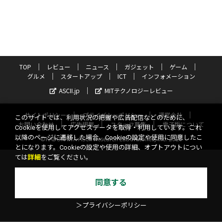
TOP
レビュー
ニュース
ガジェット
ゲーム
グルメ
スタートアップ
ICT
インフォメーション
ASCII.jp
MITテクノロジーレビュー
サイトポリシー
プライバシーポリシー
運営会社
このサイトでは、利用状況の把握や広告配信などのために、
お問い合わせ
広告掲載
スタッフ募集
電子版について
Cookieを使用してアクセスデータを取得・利用しています。これ
以降のページに遷移した場合、Cookieの設定や使用に同意したこ
©KADOKAWA ASCII Research Laboratories, Inc. 2026
とになります。Cookieの設定や使用の詳細、オプトアウトについ
ては
詳細
をご覧ください。
同意する
＞プライバシーポリシー