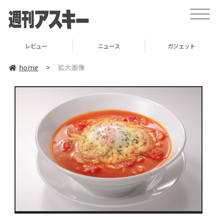
toggle
naviga
レビュー
ニュース
ガジェット
home
>
拡大画像