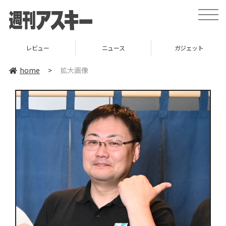
toggle
naviga
レビュー
ニュース
ガジェット
home
>
拡大画像