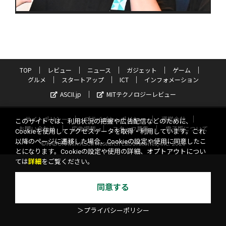
TOP
レビュー
ニュース
ガジェット
ゲーム
グルメ
スタートアップ
ICT
インフォメーション
ASCII.jp
MITテクノロジーレビュー
サイトポリシー
プライバシーポリシー
運営会社
このサイトでは、利用状況の把握や広告配信などのために、
お問い合わせ
広告掲載
スタッフ募集
電子版について
Cookieを使用してアクセスデータを取得・利用しています。これ
以降のページに遷移した場合、Cookieの設定や使用に同意したこ
©KADOKAWA ASCII Research Laboratories, Inc. 2026
とになります。Cookieの設定や使用の詳細、オプトアウトについ
ては
詳細
をご覧ください。
同意する
＞プライバシーポリシー