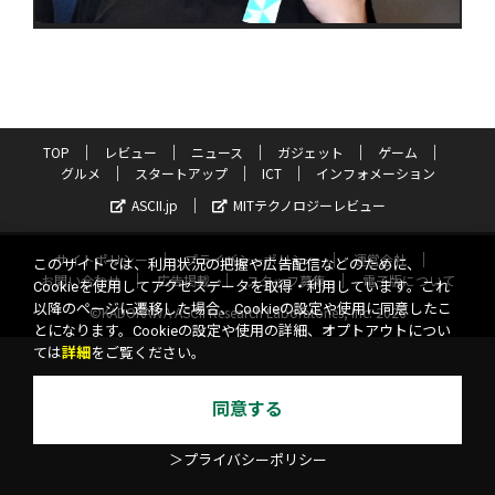
TOP
レビュー
ニュース
ガジェット
ゲーム
グルメ
スタートアップ
ICT
インフォメーション
ASCII.jp
MITテクノロジーレビュー
サイトポリシー
プライバシーポリシー
運営会社
このサイトでは、利用状況の把握や広告配信などのために、
お問い合わせ
広告掲載
スタッフ募集
電子版について
Cookieを使用してアクセスデータを取得・利用しています。これ
以降のページに遷移した場合、Cookieの設定や使用に同意したこ
©KADOKAWA ASCII Research Laboratories, Inc. 2026
とになります。Cookieの設定や使用の詳細、オプトアウトについ
ては
詳細
をご覧ください。
同意する
＞プライバシーポリシー