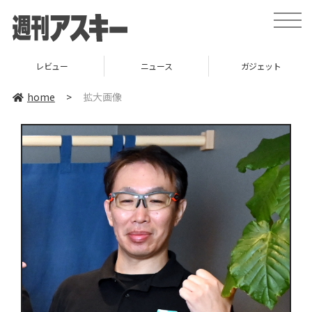
toggle
naviga
レビュー
ニュース
ガジェット
home
>
拡大画像