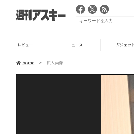
レビュー
ニュース
ガジェッ
home
>
拡大画像