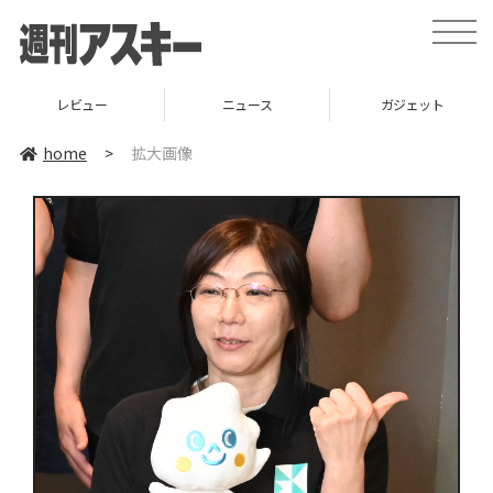
toggle
naviga
レビュー
ニュース
ガジェット
home
>
拡大画像