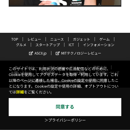
TOP
レビュー
ニュース
ガジェット
ゲーム
グルメ
スタートアップ
ICT
インフォメーション
ASCII.jp
MITテクノロジーレビュー
サイトポリシー
プライバシーポリシー
運営会社
このサイトでは、利用状況の把握や広告配信などのために、
お問い合わせ
広告掲載
スタッフ募集
電子版について
Cookieを使用してアクセスデータを取得・利用しています。これ
以降のページに遷移した場合、Cookieの設定や使用に同意したこ
©KADOKAWA ASCII Research Laboratories, Inc. 2026
とになります。Cookieの設定や使用の詳細、オプトアウトについ
ては
詳細
をご覧ください。
同意する
＞プライバシーポリシー