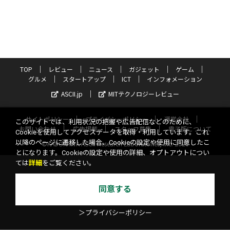
TOP
レビュー
ニュース
ガジェット
ゲーム
グルメ
スタートアップ
ICT
インフォメーション
ASCII.jp
MITテクノロジーレビュー
サイトポリシー
プライバシーポリシー
運営会社
このサイトでは、利用状況の把握や広告配信などのために、
お問い合わせ
広告掲載
スタッフ募集
電子版について
Cookieを使用してアクセスデータを取得・利用しています。これ
以降のページに遷移した場合、Cookieの設定や使用に同意したこ
©KADOKAWA ASCII Research Laboratories, Inc. 2026
とになります。Cookieの設定や使用の詳細、オプトアウトについ
ては
詳細
をご覧ください。
同意する
＞プライバシーポリシー