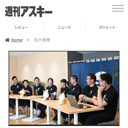
toggle
naviga
レビュー
ニュース
ガジェット
home
>
拡大画像