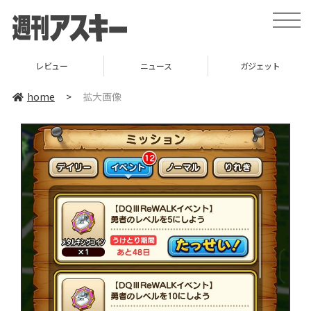
toggle
naviga
レビュー
ニュース
ガジェット
home
>
拡大画像