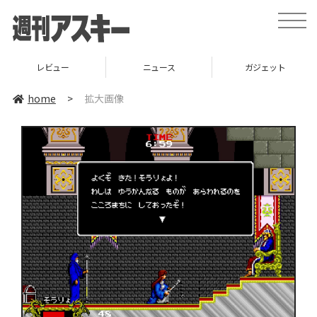
toggle
naviga
レビュー
ニュース
ガジェット
home
>
拡大画像