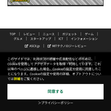
TOP
レビュー
ニュース
ガジェット
ゲーム
グルメ
スタートアップ
ICT
インフォメーション
ASCII.jp
MITテクノロジーレビュー
サイトポリシー
プライバシーポリシー
運営会社
このサイトでは、利用状況の把握や広告配信などのために、
お問い合わせ
広告掲載
スタッフ募集
電子版について
Cookieを使用してアクセスデータを取得・利用しています。これ
以降のページに遷移した場合、Cookieの設定や使用に同意したこ
©KADOKAWA ASCII Research Laboratories, Inc. 2026
とになります。Cookieの設定や使用の詳細、オプトアウトについ
ては
詳細
をご覧ください。
同意する
＞プライバシーポリシー