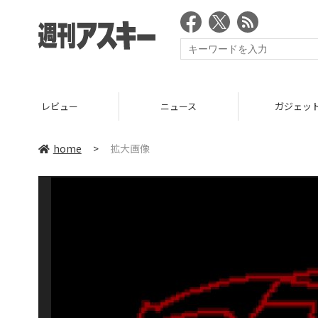
レビュー
ニュース
ガジェッ
home
>
拡大画像