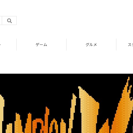
ト
ゲーム
グルメ
ス