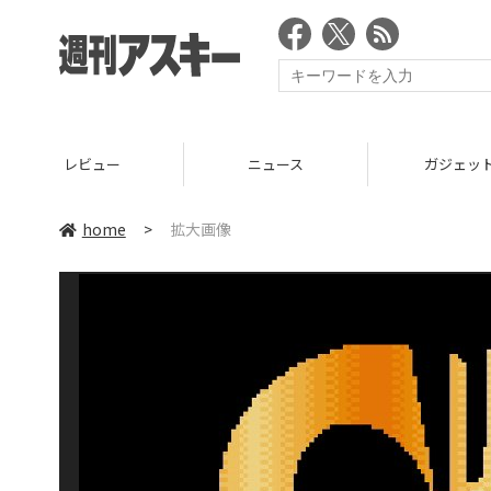
レビュー
ニュース
ガジェッ
home
>
拡大画像