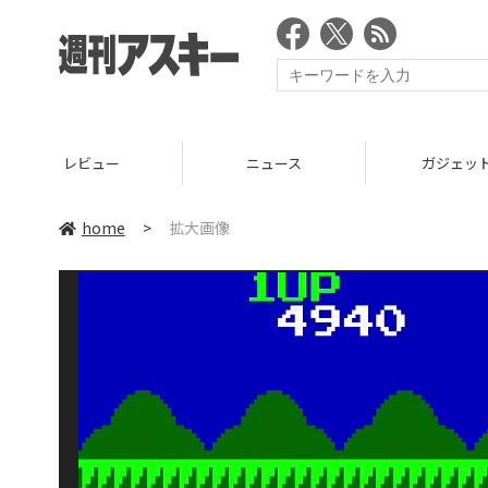
レビュー
ニュース
ガジェッ
home
>
拡大画像