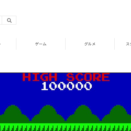
ト
ゲーム
グルメ
ス