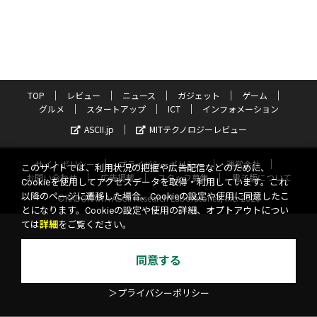
TOP
レビュー
ニュース
ガジェット
ゲーム
グルメ
スタートアップ
ICT
インフォメーション
ASCII.jp
MITテクノロジーレビュー
サイトポリシー
プライバシーポリシー
運営会社
このサイトでは、利用状況の把握や広告配信などのために、
お問い合わせ
広告掲載
スタッフ募集
電子版について
Cookieを使用してアクセスデータを取得・利用しています。これ
以降のページに遷移した場合、Cookieの設定や使用に同意したこ
©KADOKAWA ASCII Research Laboratories, Inc. 2026
とになります。Cookieの設定や使用の詳細、オプトアウトについ
ては
詳細
をご覧ください。
同意する
＞プライバシーポリシー