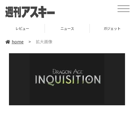
toggle
naviga
レビュー
ニュース
ガジェット
home
>
拡大画像