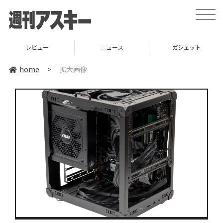
toggle
naviga
レビュー
ニュース
ガジェット
home
>
拡大画像