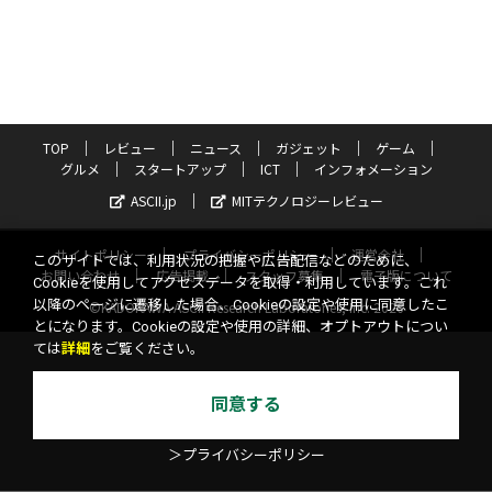
TOP
レビュー
ニュース
ガジェット
ゲーム
グルメ
スタートアップ
ICT
インフォメーション
ASCII.jp
MITテクノロジーレビュー
サイトポリシー
プライバシーポリシー
運営会社
このサイトでは、利用状況の把握や広告配信などのために、
お問い合わせ
広告掲載
スタッフ募集
電子版について
Cookieを使用してアクセスデータを取得・利用しています。これ
以降のページに遷移した場合、Cookieの設定や使用に同意したこ
©KADOKAWA ASCII Research Laboratories, Inc. 2026
とになります。Cookieの設定や使用の詳細、オプトアウトについ
ては
詳細
をご覧ください。
同意する
＞プライバシーポリシー