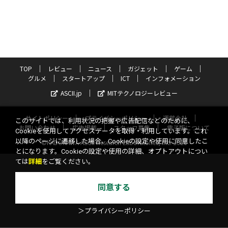
TOP
レビュー
ニュース
ガジェット
ゲーム
グルメ
スタートアップ
ICT
インフォメーション
ASCII.jp
MITテクノロジーレビュー
サイトポリシー
プライバシーポリシー
運営会社
このサイトでは、利用状況の把握や広告配信などのために、
お問い合わせ
広告掲載
スタッフ募集
電子版について
Cookieを使用してアクセスデータを取得・利用しています。これ
以降のページに遷移した場合、Cookieの設定や使用に同意したこ
©KADOKAWA ASCII Research Laboratories, Inc. 2026
とになります。Cookieの設定や使用の詳細、オプトアウトについ
ては
詳細
をご覧ください。
同意する
＞プライバシーポリシー