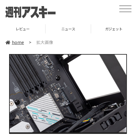
toggle
naviga
レビュー
ニュース
ガジェット
home
>
拡大画像