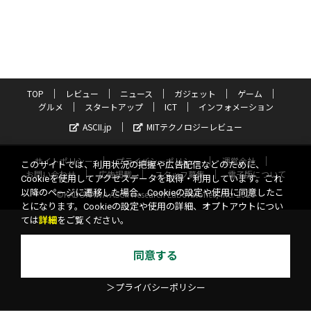
TOP
レビュー
ニュース
ガジェット
ゲーム
グルメ
スタートアップ
ICT
インフォメーション
ASCII.jp
MITテクノロジーレビュー
サイトポリシー
プライバシーポリシー
運営会社
このサイトでは、利用状況の把握や広告配信などのために、
お問い合わせ
広告掲載
スタッフ募集
電子版について
Cookieを使用してアクセスデータを取得・利用しています。これ
以降のページに遷移した場合、Cookieの設定や使用に同意したこ
©KADOKAWA ASCII Research Laboratories, Inc. 2026
とになります。Cookieの設定や使用の詳細、オプトアウトについ
ては
詳細
をご覧ください。
同意する
＞プライバシーポリシー