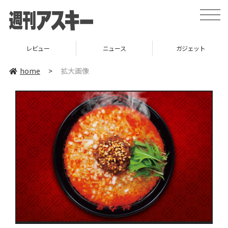
toggle
naviga
レビュー
ニュース
ガジェット
home
>
拡大画像