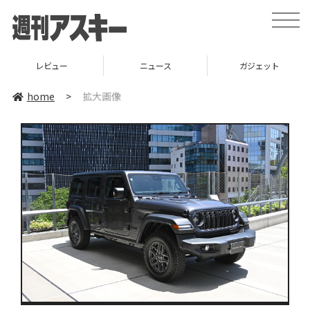
toggle
naviga
レビュー
ニュース
ガジェット
home
>
拡大画像