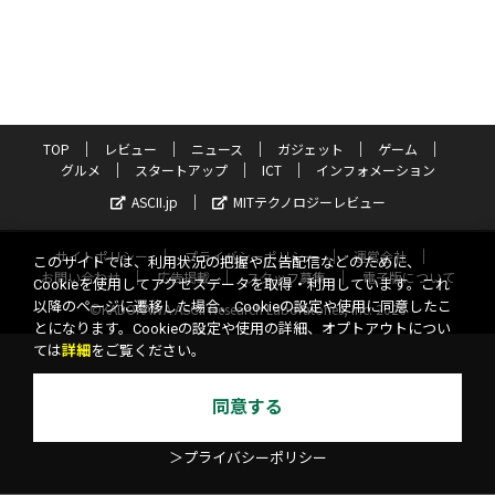
TOP
レビュー
ニュース
ガジェット
ゲーム
グルメ
スタートアップ
ICT
インフォメーション
ASCII.jp
MITテクノロジーレビュー
サイトポリシー
プライバシーポリシー
運営会社
このサイトでは、利用状況の把握や広告配信などのために、
お問い合わせ
広告掲載
スタッフ募集
電子版について
Cookieを使用してアクセスデータを取得・利用しています。これ
以降のページに遷移した場合、Cookieの設定や使用に同意したこ
©KADOKAWA ASCII Research Laboratories, Inc. 2026
とになります。Cookieの設定や使用の詳細、オプトアウトについ
ては
詳細
をご覧ください。
同意する
＞プライバシーポリシー