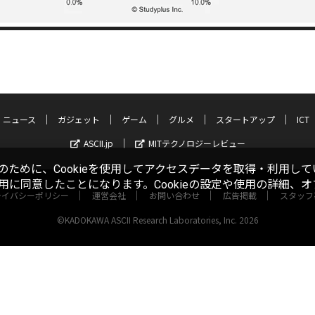
ニュース
ガジェット
ゲーム
グルメ
スタートアップ
ICT
ASCII.jp
MITテクノロジーレビュー
ために、Cookieを使用してアクセスデータを取得・利用して
使用に同意したことになります。Cookieの設定や使用の詳細、
ライバシーポリシー
運営会社
お問い合わせ
広告掲載
スタッフ
©KADOKAWA ASCII Research Laboratories, Inc. 2026