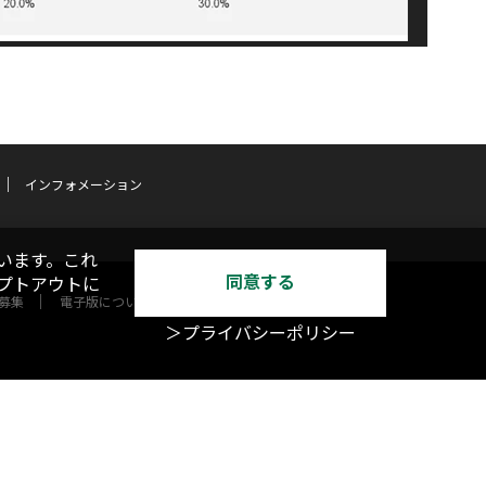
インフォメーション
います。これ
同意する
オプトアウトに
募集
電子版について
＞プライバシーポリシー