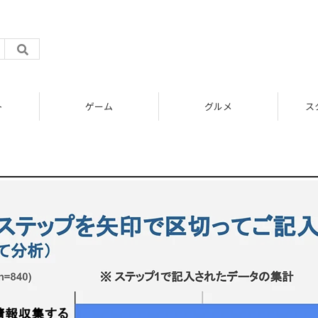
ト
ゲーム
グルメ
ス