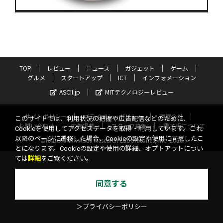
TOP
レビュー
ニュース
ガジェット
ゲーム
グルメ
スタートアップ
ICT
インフォメーション
ASCII.jp
MITテクノロジーレビュー
サイトポリシー
プライバシーポリシー
運営会社
このサイトでは、利用状況の把握や広告配信などのために、
お問い合わせ
広告掲載
スタッフ募集
電子版について
Cookieを使用してアクセスデータを取得・利用しています。これ
以降のページに遷移した場合、Cookieの設定や使用に同意したこ
©KADOKAWA ASCII Research Laboratories, Inc. 2026
とになります。Cookieの設定や使用の詳細、オプトアウトについ
ては
詳細
をご覧ください。
同意する
＞プライバシーポリシー