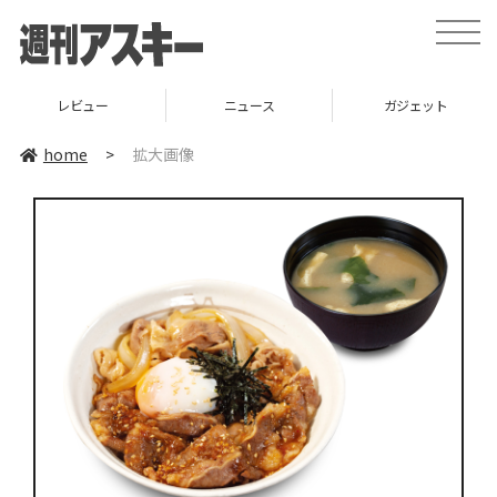
toggle
naviga
レビュー
ニュース
ガジェット
home
>
拡大画像