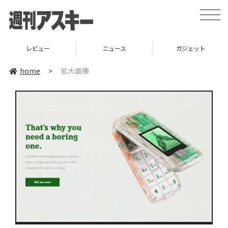
toggle
naviga
レビュー
ニュース
ガジェット
home
>
拡大画像