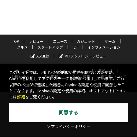
TOP
レビュー
ニュース
ガジェット
ゲーム
グルメ
スタートアップ
ICT
インフォメーション
ASCII.jp
MITテクノロジーレビュー
サイトポリシー
プライバシーポリシー
運営会社
このサイトでは、利用状況の把握や広告配信などのために、
お問い合わせ
広告掲載
スタッフ募集
電子版について
Cookieを使用してアクセスデータを取得・利用しています。これ
以降のページに遷移した場合、Cookieの設定や使用に同意したこ
©KADOKAWA ASCII Research Laboratories, Inc. 2026
とになります。Cookieの設定や使用の詳細、オプトアウトについ
ては
詳細
をご覧ください。
同意する
＞プライバシーポリシー