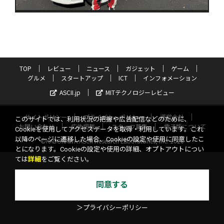
TOP
レビュー
ニュース
ガジェット
ゲーム
グルメ
スタートアップ
ICT
インフォメーション
ASCII.jp
MITテクノロジーレビュー
サイトポリシー
プライバシーポリシー
運営会社
このサイトでは、利用状況の把握や広告配信などのために、
お問い合わせ
広告掲載
スタッフ募集
電子版について
Cookieを使用してアクセスデータを取得・利用しています。これ
以降のページに遷移した場合、Cookieの設定や使用に同意したこ
©KADOKAWA ASCII Research Laboratories, Inc. 2026
とになります。Cookieの設定や使用の詳細、オプトアウトについ
ては
詳細
をご覧ください。
同意する
＞プライバシーポリシー