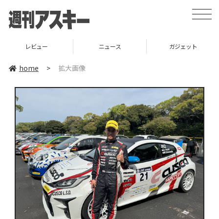
toggle
naviga
レビュー
ニュース
ガジェット
home
>
拡大画像