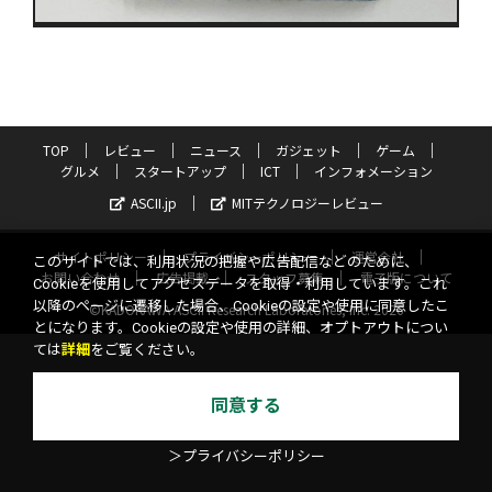
TOP
レビュー
ニュース
ガジェット
ゲーム
グルメ
スタートアップ
ICT
インフォメーション
ASCII.jp
MITテクノロジーレビュー
サイトポリシー
プライバシーポリシー
運営会社
このサイトでは、利用状況の把握や広告配信などのために、
お問い合わせ
広告掲載
スタッフ募集
電子版について
Cookieを使用してアクセスデータを取得・利用しています。これ
以降のページに遷移した場合、Cookieの設定や使用に同意したこ
©KADOKAWA ASCII Research Laboratories, Inc. 2026
とになります。Cookieの設定や使用の詳細、オプトアウトについ
ては
詳細
をご覧ください。
同意する
＞プライバシーポリシー