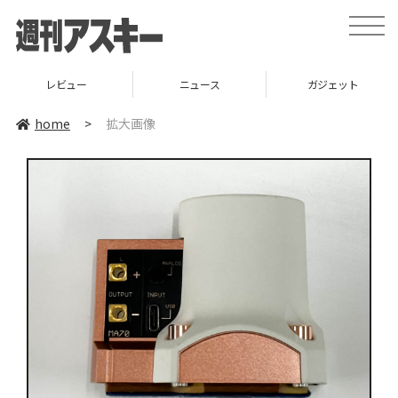
toggle
naviga
レビュー
ニュース
ガジェット
home
>
拡大画像