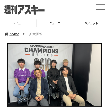
toggle
naviga
レビュー
ニュース
ガジェット
home
>
拡大画像