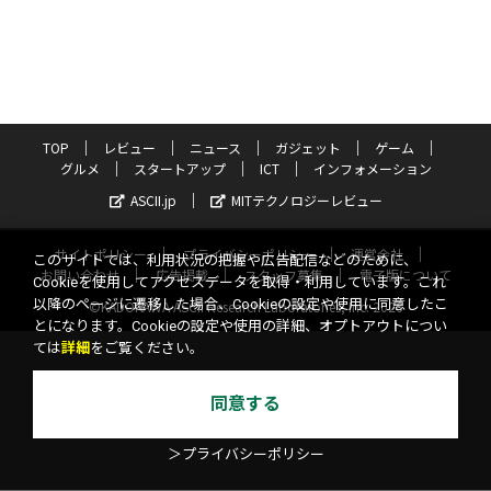
TOP
レビュー
ニュース
ガジェット
ゲーム
グルメ
スタートアップ
ICT
インフォメーション
ASCII.jp
MITテクノロジーレビュー
サイトポリシー
プライバシーポリシー
運営会社
このサイトでは、利用状況の把握や広告配信などのために、
お問い合わせ
広告掲載
スタッフ募集
電子版について
Cookieを使用してアクセスデータを取得・利用しています。これ
以降のページに遷移した場合、Cookieの設定や使用に同意したこ
©KADOKAWA ASCII Research Laboratories, Inc. 2026
とになります。Cookieの設定や使用の詳細、オプトアウトについ
ては
詳細
をご覧ください。
同意する
＞プライバシーポリシー