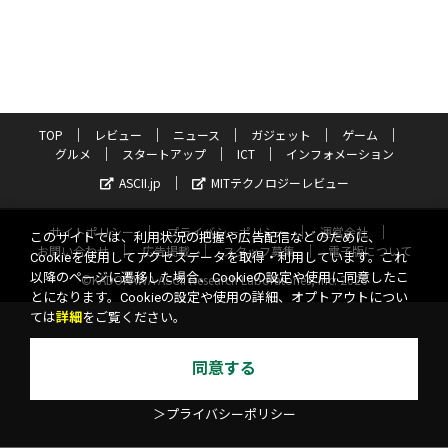
TOP
レビュー
ニュース
ガジェット
ゲーム
グルメ
スタートアップ
ICT
インフォメーション
ASCII.jp
MITテクノロジーレビュー
サイトポリシー
プライバシーポリシー
運営会社
このサイトでは、利用状況の把握や広告配信などのために、
お問い合わせ
広告掲載
スタッフ募集
電子版について
Cookieを使用してアクセスデータを取得・利用しています。これ
以降のページに遷移した場合、Cookieの設定や使用に同意したこ
©KADOKAWA ASCII Research Laboratories, Inc. 2026
とになります。Cookieの設定や使用の詳細、オプトアウトについ
ては
詳細
をご覧ください。
同意する
＞プライバシーポリシー