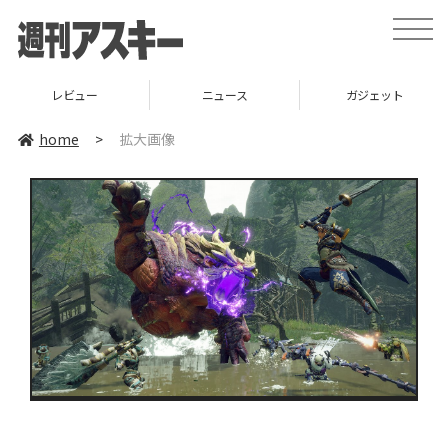
toggle
naviga
レビュー
ニュース
ガジェット
home
>
拡大画像