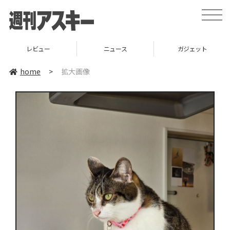
toggle
naviga
レビュー
ニュース
ガジェット
home
>
拡大画像