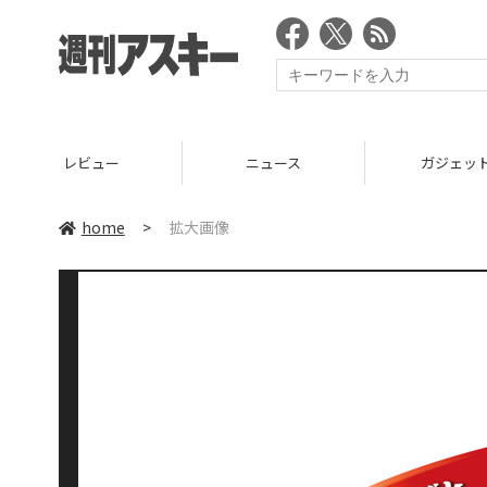
レビュー
ニュース
ガジェッ
home
>
拡大画像