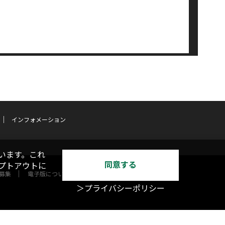
インフォメーション
います。これ
同意する
オプトアウトに
募集
電子版について
＞プライバシーポリシー