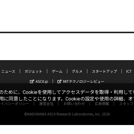
ニュース
ガジェット
ゲーム
グルメ
スタートアップ
ICT
ASCII.jp
MITテクノロジーレビュー
ために、Cookieを使用してアクセスデータを取得・利用して
使用に同意したことになります。Cookieの設定や使用の詳細、
ライバシーポリシー
運営会社
お問い合わせ
広告掲載
スタッフ
©KADOKAWA ASCII Research Laboratories, Inc. 2026