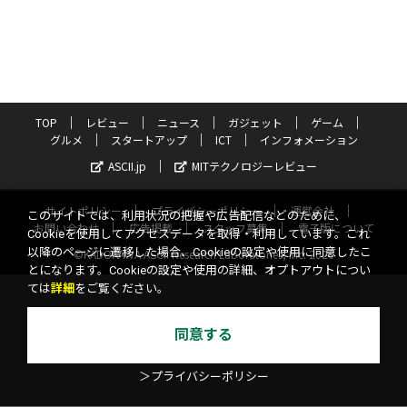
TOP
レビュー
ニュース
ガジェット
ゲーム
グルメ
スタートアップ
ICT
インフォメーション
ASCII.jp
MITテクノロジーレビュー
サイトポリシー
プライバシーポリシー
運営会社
このサイトでは、利用状況の把握や広告配信などのために、
お問い合わせ
広告掲載
スタッフ募集
電子版について
Cookieを使用してアクセスデータを取得・利用しています。これ
以降のページに遷移した場合、Cookieの設定や使用に同意したこ
©KADOKAWA ASCII Research Laboratories, Inc. 2026
とになります。Cookieの設定や使用の詳細、オプトアウトについ
ては
詳細
をご覧ください。
同意する
＞プライバシーポリシー