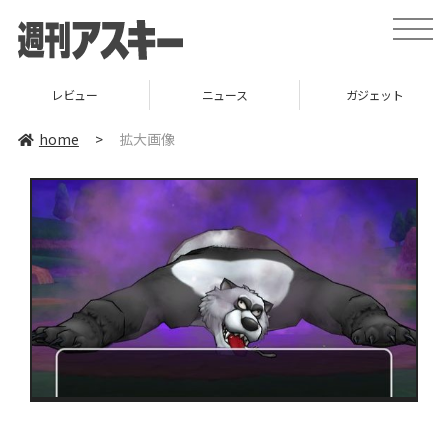
toggle
naviga
レビュー
ニュース
ガジェット
home
>
拡大画像