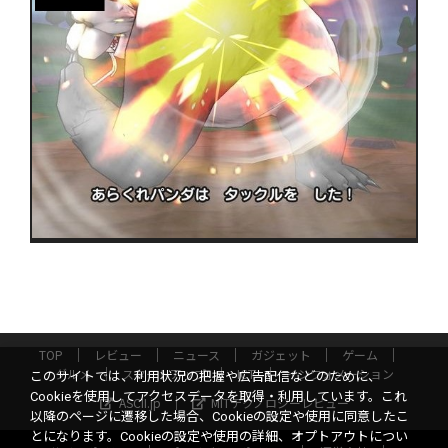
TOP
レビュー
ニュース
ガジェット
ゲーム
グルメ
スタートアップ
ICT
インフォメーション
このサイトでは、利用状況の把握や広告配信などのために、
Cookieを使用してアクセスデータを取得・利用しています。これ
ASCII.jp
MITテクノロジーレビュー
以降のページに遷移した場合、Cookieの設定や使用に同意したこ
とになります。Cookieの設定や使用の詳細、オプトアウトについ