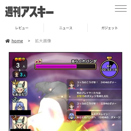
toggle
naviga
レビュー
ニュース
ガジェット
home
>
拡大画像