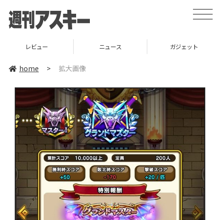
toggle
naviga
レビュー
ニュース
ガジェット
home
>
拡大画像