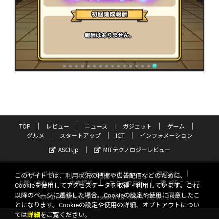
TOP
レビュー
ニュース
ガジェット
ゲーム
グルメ
スタートアップ
ICT
インフォメーション
ASCII.jp
MITテクノロジーレビュー
サイトポリシー
プライバシーポリシー
運営会社
このサイトでは、利用状況の把握や広告配信などのために、
お問い合わせ
広告掲載
スタッフ募集
電子版について
Cookieを使用してアクセスデータを取得・利用しています。これ
以降のページに遷移した場合、Cookieの設定や使用に同意したこ
©KADOKAWA ASCII Research Laboratories, Inc. 2026
とになります。Cookieの設定や使用の詳細、オプトアウトについ
ては
詳細
をご覧ください。