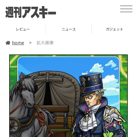
toggle
naviga
レビュー
ニュース
ガジェット
home
>
拡大画像