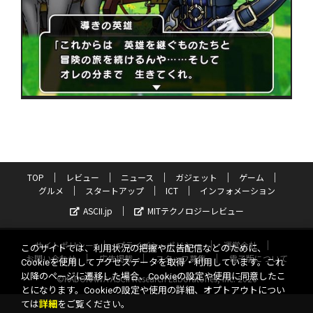
TOP
レビュー
ニュース
ガジェット
ゲーム
グルメ
スタートアップ
ICT
インフォメーション
ASCII.jp
MITテクノロジーレビュー
サイトポリシー
プライバシーポリシー
運営会社
このサイトでは、利用状況の把握や広告配信などのために、
お問い合わせ
広告掲載
スタッフ募集
電子版について
Cookieを使用してアクセスデータを取得・利用しています。これ
以降のページに遷移した場合、Cookieの設定や使用に同意したこ
©KADOKAWA ASCII Research Laboratories, Inc. 2026
とになります。Cookieの設定や使用の詳細、オプトアウトについ
ては
詳細
をご覧ください。