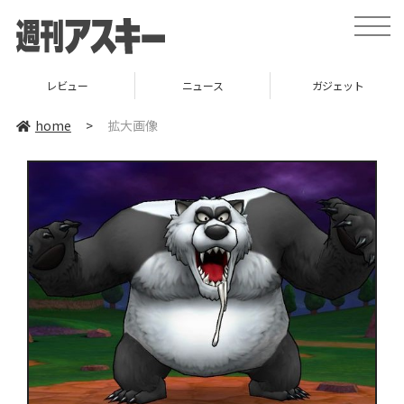
toggle
naviga
レビュー
ニュース
ガジェット
home
>
拡大画像