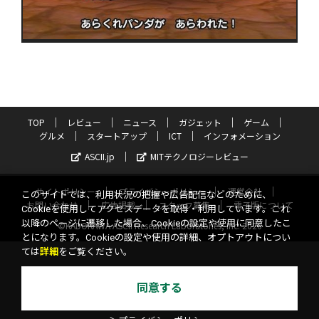
TOP
レビュー
ニュース
ガジェット
ゲーム
グルメ
スタートアップ
ICT
インフォメーション
ASCII.jp
MITテクノロジーレビュー
サイトポリシー
プライバシーポリシー
運営会社
このサイトでは、利用状況の把握や広告配信などのために、
お問い合わせ
広告掲載
スタッフ募集
電子版について
Cookieを使用してアクセスデータを取得・利用しています。これ
以降のページに遷移した場合、Cookieの設定や使用に同意したこ
©KADOKAWA ASCII Research Laboratories, Inc. 2026
とになります。Cookieの設定や使用の詳細、オプトアウトについ
ては
詳細
をご覧ください。
同意する