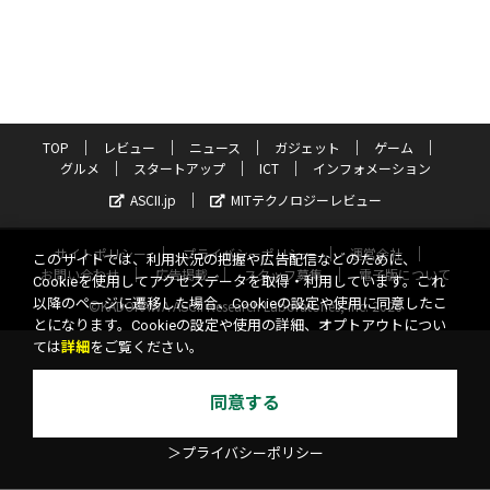
TOP
レビュー
ニュース
ガジェット
ゲーム
グルメ
スタートアップ
ICT
インフォメーション
ASCII.jp
MITテクノロジーレビュー
サイトポリシー
プライバシーポリシー
運営会社
このサイトでは、利用状況の把握や広告配信などのために、
お問い合わせ
広告掲載
スタッフ募集
電子版について
Cookieを使用してアクセスデータを取得・利用しています。これ
以降のページに遷移した場合、Cookieの設定や使用に同意したこ
©KADOKAWA ASCII Research Laboratories, Inc. 2026
とになります。Cookieの設定や使用の詳細、オプトアウトについ
ては
詳細
をご覧ください。
同意する
＞プライバシーポリシー