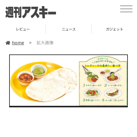
toggle
naviga
レビュー
ニュース
ガジェット
home
>
拡大画像