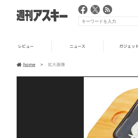
レビュー
ニュース
ガジェッ
home
>
拡大画像