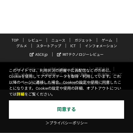
TOP
レビュー
ニュース
ガジェット
ゲーム
グルメ
スタートアップ
ICT
インフォメーション
ASCII.jp
MITテクノロジーレビュー
サイトポリシー
プライバシーポリシー
運営会社
このサイトでは、利用状況の把握や広告配信などのために、
お問い合わせ
広告掲載
スタッフ募集
電子版について
Cookieを使用してアクセスデータを取得・利用しています。これ
以降のページに遷移した場合、Cookieの設定や使用に同意したこ
©KADOKAWA ASCII Research Laboratories, Inc. 2026
とになります。Cookieの設定や使用の詳細、オプトアウトについ
ては
詳細
をご覧ください。
同意する
＞プライバシーポリシー