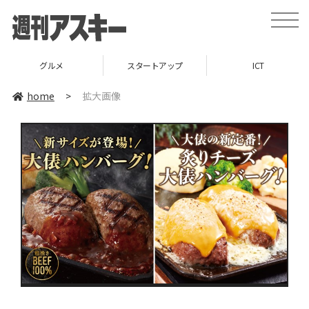
toggle
naviga
グルメ
スタートアップ
ICT
home
>
拡大画像