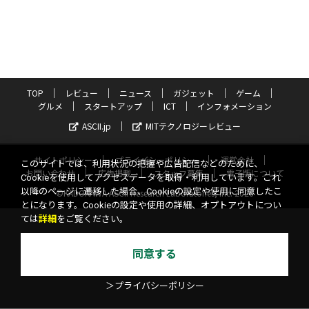
TOP
レビュー
ニュース
ガジェット
ゲーム
グルメ
スタートアップ
ICT
インフォメーション
ASCII.jp
MITテクノロジーレビュー
サイトポリシー
プライバシーポリシー
運営会社
このサイトでは、利用状況の把握や広告配信などのために、
お問い合わせ
広告掲載
スタッフ募集
電子版について
Cookieを使用してアクセスデータを取得・利用しています。これ
以降のページに遷移した場合、Cookieの設定や使用に同意したこ
©KADOKAWA ASCII Research Laboratories, Inc. 2026
とになります。Cookieの設定や使用の詳細、オプトアウトについ
ては
詳細
をご覧ください。
同意する
＞プライバシーポリシー