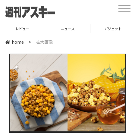
toggle
naviga
レビュー
ニュース
ガジェット
home
>
拡大画像