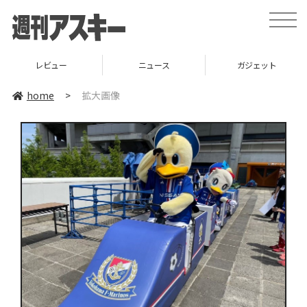
toggle
naviga
レビュー
ニュース
ガジェット
home
>
拡大画像