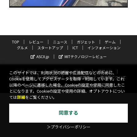
TOP
レビュー
ニュース
ガジェット
ゲーム
グルメ
スタートアップ
ICT
インフォメーション
ASCII.jp
MITテクノロジーレビュー
サイトポリシー
プライバシーポリシー
運営会社
このサイトでは、利用状況の把握や広告配信などのために、
お問い合わせ
広告掲載
スタッフ募集
電子版について
Cookieを使用してアクセスデータを取得・利用しています。これ
以降のページに遷移した場合、Cookieの設定や使用に同意したこ
©KADOKAWA ASCII Research Laboratories, Inc. 2026
とになります。Cookieの設定や使用の詳細、オプトアウトについ
ては
詳細
をご覧ください。
同意する
＞プライバシーポリシー