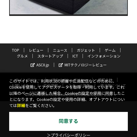
TOP
レビュー
ニュース
ガジェット
ゲーム
グルメ
スタートアップ
ICT
インフォメーション
ASCII.jp
MITテクノロジーレビュー
サイトポリシー
プライバシーポリシー
運営会社
このサイトでは、利用状況の把握や広告配信などのために、
お問い合わせ
広告掲載
スタッフ募集
電子版について
Cookieを使用してアクセスデータを取得・利用しています。これ
以降のページに遷移した場合、Cookieの設定や使用に同意したこ
©KADOKAWA ASCII Research Laboratories, Inc. 2026
とになります。Cookieの設定や使用の詳細、オプトアウトについ
ては
詳細
をご覧ください。
同意する
＞プライバシーポリシー