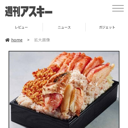
toggle
naviga
レビュー
ニュース
ガジェット
home
>
拡大画像