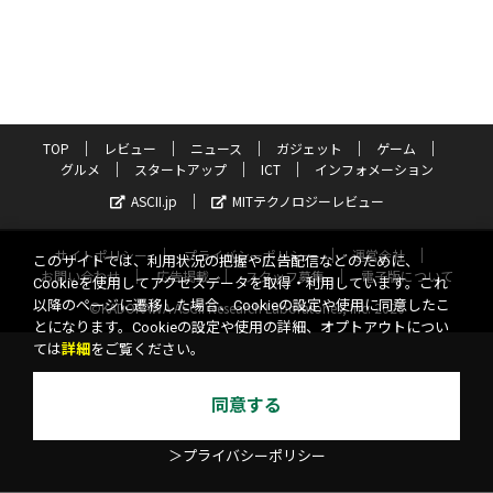
TOP
レビュー
ニュース
ガジェット
ゲーム
グルメ
スタートアップ
ICT
インフォメーション
ASCII.jp
MITテクノロジーレビュー
サイトポリシー
プライバシーポリシー
運営会社
このサイトでは、利用状況の把握や広告配信などのために、
お問い合わせ
広告掲載
スタッフ募集
電子版について
Cookieを使用してアクセスデータを取得・利用しています。これ
以降のページに遷移した場合、Cookieの設定や使用に同意したこ
©KADOKAWA ASCII Research Laboratories, Inc. 2026
とになります。Cookieの設定や使用の詳細、オプトアウトについ
ては
詳細
をご覧ください。
同意する
＞プライバシーポリシー