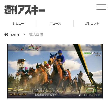
toggle
naviga
レビュー
ニュース
ガジェット
home
>
拡大画像