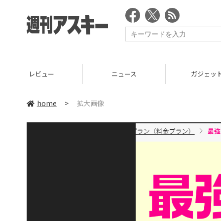
レビュー
ニュース
ガジェッ
home
>
拡大画像