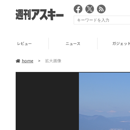
レビュー
ニュース
ガジェッ
home
>
拡大画像