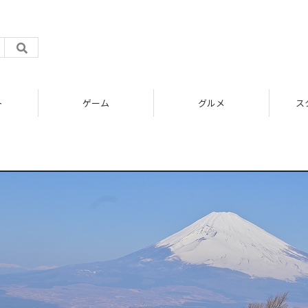
ト
ゲーム
グルメ
ス