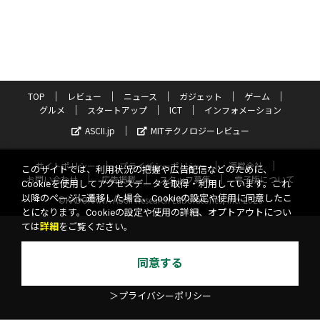
TOP
レビュー
ニュース
ガジェット
ゲーム
グルメ
スタートアップ
ICT
インフォメーション
ASCII.jp
MITテクノロジーレビュー
サイトポリシー
プライバシーポリシー
運営会社
このサイトでは、利用状況の把握や広告配信などのために、
お問い合わせ
広告掲載
スタッフ募集
電子版について
Cookieを使用してアクセスデータを取得・利用しています。これ
以降のページに遷移した場合、Cookieの設定や使用に同意したこ
©KADOKAWA ASCII Research Laboratories, Inc. 2026
とになります。Cookieの設定や使用の詳細、オプトアウトについ
ては
詳細
をご覧ください。
同意する
＞プライバシーポリシー