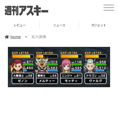
toggle
naviga
レビュー
ニュース
ガジェット
home
>
拡大画像