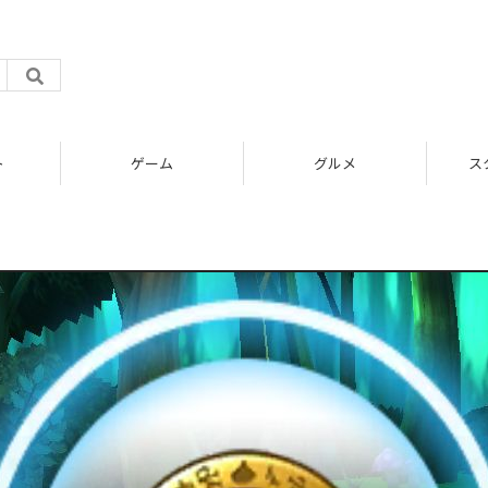
ト
ゲーム
グルメ
ス