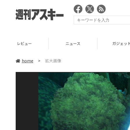
レビュー
ニュース
ガジェッ
home
>
拡大画像