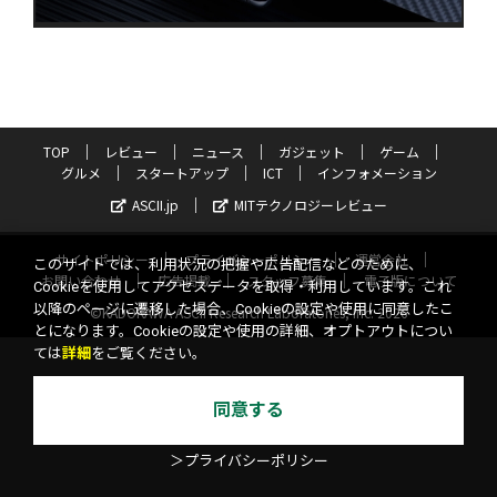
TOP
レビュー
ニュース
ガジェット
ゲーム
グルメ
スタートアップ
ICT
インフォメーション
ASCII.jp
MITテクノロジーレビュー
サイトポリシー
プライバシーポリシー
運営会社
このサイトでは、利用状況の把握や広告配信などのために、
お問い合わせ
広告掲載
スタッフ募集
電子版について
Cookieを使用してアクセスデータを取得・利用しています。これ
以降のページに遷移した場合、Cookieの設定や使用に同意したこ
©KADOKAWA ASCII Research Laboratories, Inc. 2026
とになります。Cookieの設定や使用の詳細、オプトアウトについ
ては
詳細
をご覧ください。
同意する
＞プライバシーポリシー