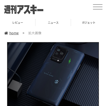
toggle
naviga
レビュー
ニュース
ガジェット
home
>
拡大画像