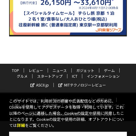
TOP
レビュー
ニュース
ガジェット
ゲーム
グルメ
スタートアップ
ICT
インフォメーション
ASCII.jp
MITテクノロジーレビュー
サイトポリシー
プライバシーポリシー
運営会社
このサイトでは、利用状況の把握や広告配信などのために、
お問い合わせ
広告掲載
スタッフ募集
電子版について
Cookieを使用してアクセスデータを取得・利用しています。これ
以降のページに遷移した場合、Cookieの設定や使用に同意したこ
©KADOKAWA ASCII Research Laboratories, Inc. 2026
とになります。Cookieの設定や使用の詳細、オプトアウトについ
ては
詳細
をご覧ください。