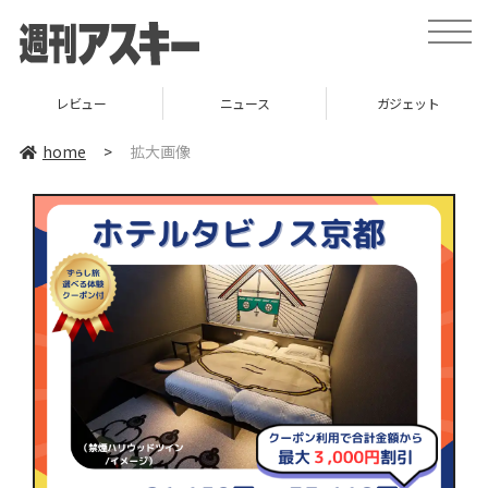
toggle
naviga
レビュー
ニュース
ガジェット
home
>
拡大画像